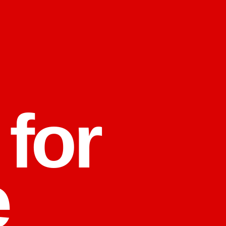
 for
e