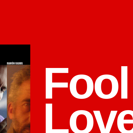
Fool
Lov