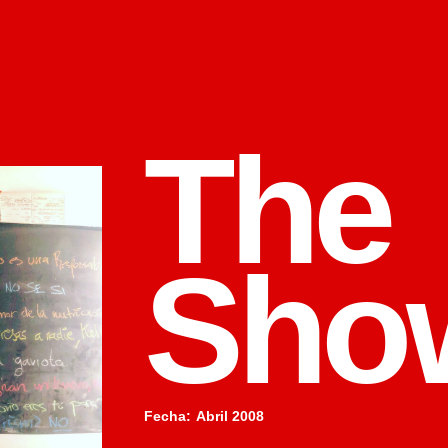
The
Sho
Fecha
:
Abril 2008